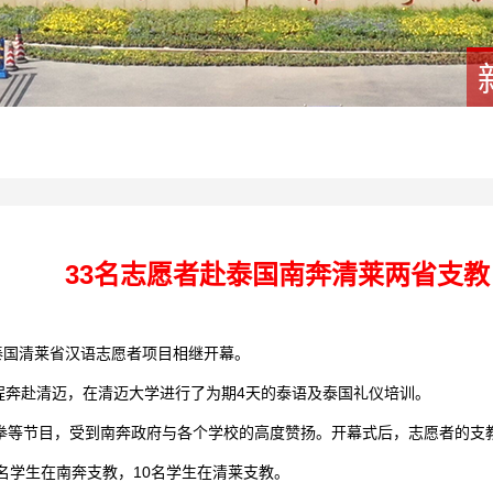
33名志愿者赴泰国南奔清莱两省支教
泰国清莱省汉语志愿者项目相继开幕。
启程奔赴清迈，在清迈大学进行了为期4天的泰语及泰国礼仪培训。
拳等节目，受到南奔政府与各个学校的高度赞扬。开幕式后，志愿者的支教
名学生在南奔支教，10名学生在清莱支教。