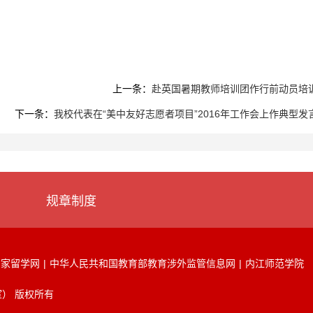
上一条：
赴英国暑期教师培训团作行前动员培
下一条：
我校代表在“美中友好志愿者项目”2016年工作会上作典型发
规章制度
国家留学网
|
中华人民共和国教育部教育涉外监管信息网
|
内江师范学院
） 版权所有