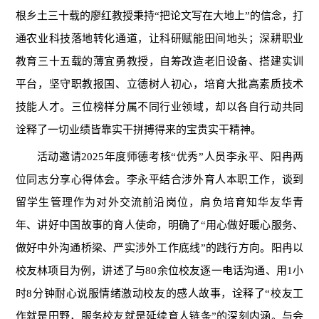
根乡土三十载的廖红教授秉持“把论文写在大地上”的信念，打
通农业科技落地转化通道，让科研赋能田间地头；深耕职业
教育三十五载的薄宜勇教授，自筹改造老旧设备、搭建实训
平台，坚守职教报国、立德树人初心，培育大批高素质技术
技能人才。三位榜样分属不同行业领域，却以各自行动共同
诠释了一切业绩皆靠实干拼搏得来的宝贵实干精神。
活动邀请2025年度师德考核“优秀”人员李永平、阳冉两
位同志分享心得体会。李永平结合涉外育人本职工作，谈到
留学生管理作为对外交流前沿岗位，肩负培育知华友华青
年、讲好中国故事的育人使命，明确了“用心做好暖心服务、
做好中外沟通桥梁、严实涉外工作底线”的践行方向。阳冉以
校友林项目为例，讲述了与80余位校友逐一电话沟通、用1小
时8分钟耐心说服情绪激动校友的感人故事，诠释了“校友工
作就是田野，服务校友就是延续育人链条”的深刻内涵。与会